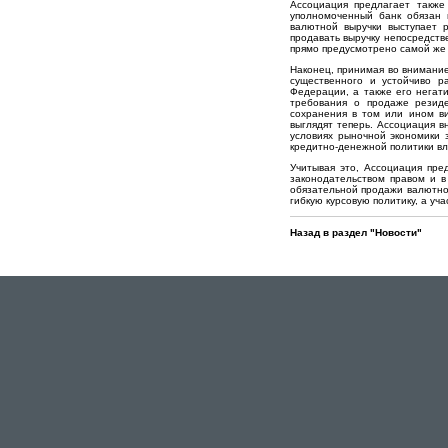
Ассоциация предлагает также 
уполномоченный банк обязан п
валютной выручки выступает 
продавать выручку непосредстве
прямо предусмотрено самой же И
Наконец, принимая во внимани
существенного и устойчиво р
Федерации, а также его негат
требования о продаже резид
сохранения в том или ином в
выглядят теперь. Ассоциация в
условиях рыночной экономики 
кредитно-денежной политики вл
Учитывая это, Ассоциация пре
законодательством правом и 
обязательной продажи валютно
гибкую курсовую политику, а у
Назад в раздел "Новости"