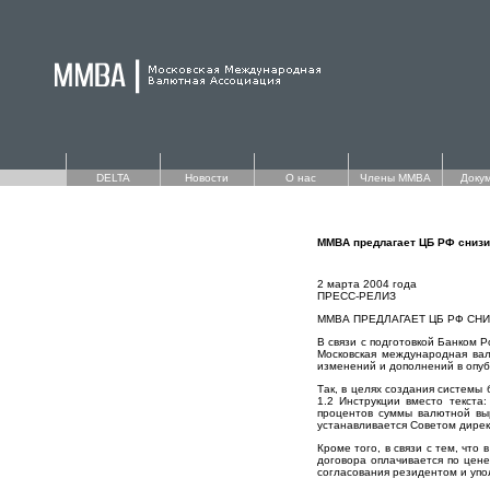
DELTA
Новости
О нас
Члены ММВА
Доку
ММВА предлагает ЦБ РФ снизи
2 марта 2004 года
ПРЕСС-РЕЛИЗ
ММВА ПРЕДЛАГАЕТ ЦБ РФ СН
В связи с подготовкой Банком 
Московская международная вал
изменений и дополнений в опуб
Так, в целях создания системы
1.2 Инструкции вместо текста
процентов суммы валютной выр
устанавливается Советом дирек
Кроме того, в связи с тем, что
договора оплачивается по цене
согласования резидентом и упо